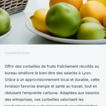
Accueil
›
Services
SERVICES
Livraison de corbeilles de
Offrir des corbeilles de fruits fraîchement récoltés au
bureau améliore le bien-être des salariés à Lyon.
fruits au bureau : santé et
Grâce à un approvisionnement local et durable, cette
fraîcheur à lyon !
livraison favorise énergie et santé au travail, tout en
réduisant l’empreinte carbone. Adaptées aux besoins
Sara
•
10 juin 2025
•
5 min de lecture
des entreprises, ces corbeilles valorisent les