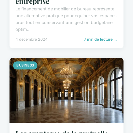
entreprise
Le financement de mobilier de bureau représente
une alternative pratique pour équiper vos espaces
pros tout en conservant une gestion budgétaire
optim...
4 décembre 2024
7 min de lecture →
BUSINESS