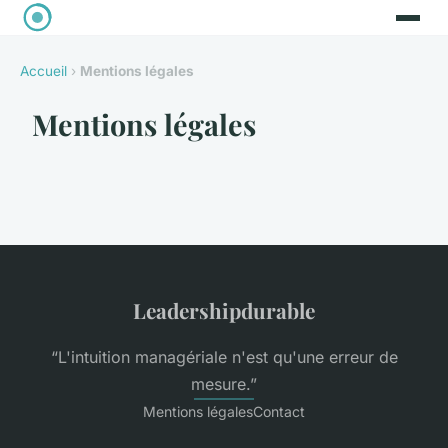
Accueil
›
Mentions légales
Mentions légales
Leadershipdurable
“L'intuition managériale n'est qu'une erreur de
mesure.”
Mentions légales
Contact