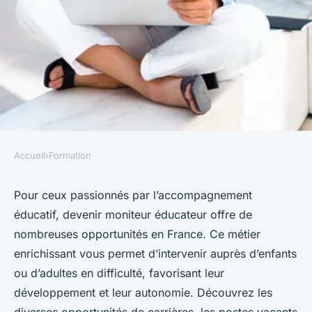
Accueil
›
Formation
FORMATION
Opportunités d'emploi pour
Pour ceux passionnés par l’accompagnement
éducatif, devenir moniteur éducateur offre de
moniteur éducateur en france
nombreuses opportunités en France. Ce métier
enrichissant vous permet d’intervenir auprès d’enfants
Sara
•
19 octobre 2024
•
7 min de lecture
ou d’adultes en difficulté, favorisant leur
développement et leur autonomie. Découvrez les