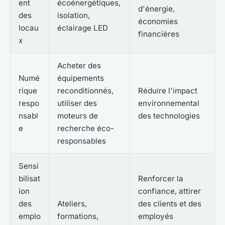
ent
écoénergétiques,
d'énergie,
des
isolation,
économies
locau
éclairage LED
financières
x
Acheter des
Numé
équipements
rique
reconditionnés,
Réduire l'impact
respo
utiliser des
environnemental
nsabl
moteurs de
des technologies
e
recherche éco-
responsables
Sensi
bilisat
Renforcer la
ion
confiance, attirer
des
Ateliers,
des clients et des
emplo
formations,
employés