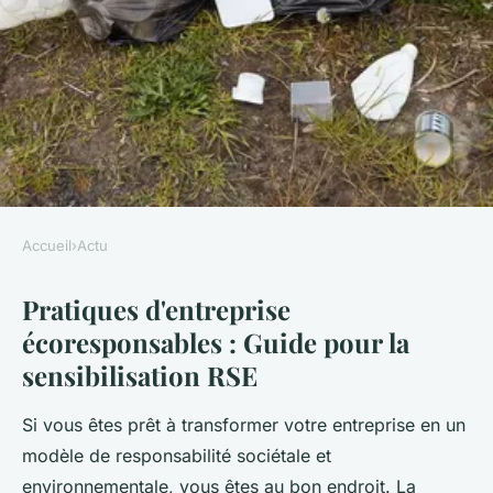
Accueil
›
Actu
ACTU
Pratiques d'entreprise
Pratiques d'entreprise
écoresponsables : Guide pour la
écoresponsables : guide pour
sensibilisation RSE
la sensibilisation RSE
Si vous êtes prêt à transformer votre entreprise en un
Sara
•
10 janvier 2025
•
5 min de lecture
modèle de responsabilité sociétale et
environnementale, vous êtes au bon endroit. La